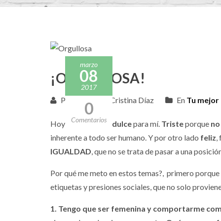
marzo
08
¡ORGULLOSA!
2017
Publicado por Cristina Díaz
En
Tu mejor 
0
Comentarios
Hoy es un
día agridulce
para mí.
Triste
porque
no
inherente a todo ser humano. Y por otro lado
feliz
,
IGUALDAD
, que no se trata de pasar a una posició
Por qué me meto en estos temas?, primero porque
etiquetas y presiones sociales, que no solo provien
1. Tengo que ser femenina y comportarme com