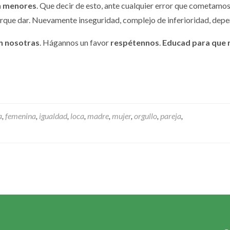
on menores
. Que decir de esto, ante cualquier error que cometamos e
porque dar. Nuevamente inseguridad, complejo de inferioridad, de
n nosotras
. Hágannos un favor
respétennos
.
Educad para que n
a
,
femenina
,
igualdad
,
loca
,
madre
,
mujer
,
orgullo
,
pareja
,