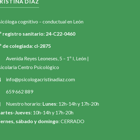
RISTINA DÍAZ
sicóloga cognitivo – conductual en León
º registro sanitario: 24-C22-0460
º de colegiada: cl-2875
Avenida Reyes Leoneses, 5 – 1º I, León |
icolaria Centro Psícológico
info@psicologacristinadiaz.com
659 662 889
Nuestro horario:
Lunes
: 12h-14h y 17h-20h
artes-Jueves
: 10h-14h y 17h-20h
iernes, sábado y domingo
: CERRADO