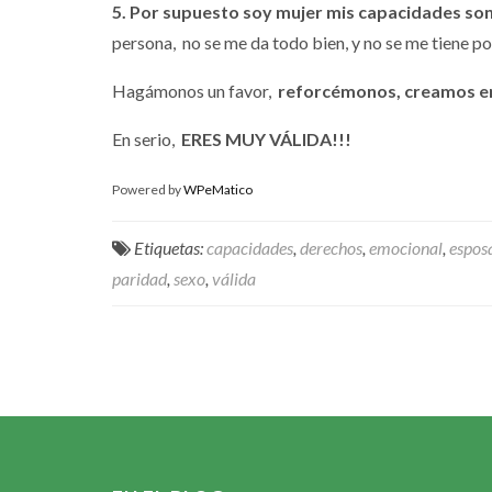
5. Por supuesto soy mujer mis capacidades s
persona, no se me da todo bien, y no se me tiene 
Hagámonos un favor,
reforcémonos, creamos e
En serio,
ERES MUY VÁLIDA!!!
Powered by
WPeMatico
Etiquetas:
capacidades
,
derechos
,
emocional
,
espos
paridad
,
sexo
,
válida