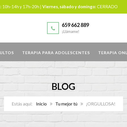
s
: 10h-14h y 17h-20h |
Viernes, sábado y domingo
: CERRADO
659 662 889
¡Llámame!
DULTOS
TERAPIA PARA ADOLESCENTES
TERAPIA ON
BLOG
Inicio
Tu mejor tú
¡ORGULLOSA!