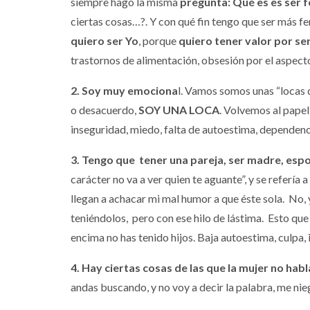
siempre hago la misma
pregunta: Qué es es ser 
ciertas cosas…?. Y con qué fin tengo que ser más f
quiero ser Yo
, porque
quiero tener valor por ser
trastornos de alimentación, obsesión por el aspec
2. Soy muy emociona
l. Vamos somos unas “locas 
o desacuerdo,
SOY UNA LOCA
. Volvemos al papel
inseguridad, miedo, falta de autoestima, dependenc
3. Tengo que tener una pareja, ser madre, esp
carácter no va a ver quien te aguante”, y se referí
llegan a achacar mi mal humor a que éste sola. No, 
teniéndolos, pero con ese hilo de lástima. Esto que
encima no has tenido hijos. Baja autoestima, culpa,
4. Hay ciertas cosas de las que la mujer no hab
andas buscando, y no voy a decir la palabra, me ni