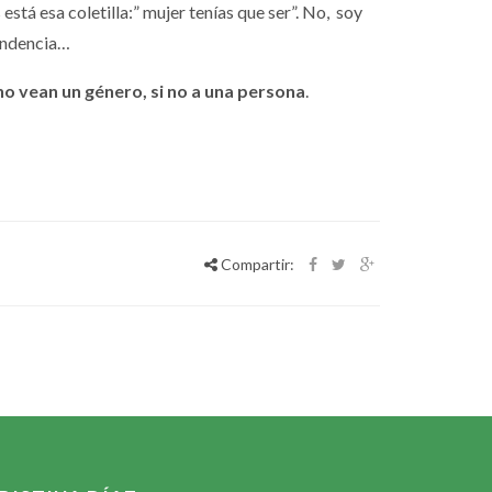
stá esa coletilla:” mujer tenías que ser”. No, soy
pendencia…
o vean un género, si no a una persona
.
Compartir: