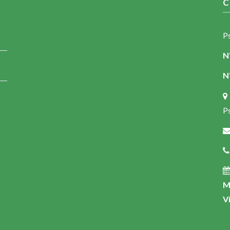
C
P
N
N
Ps
M
V