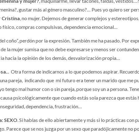
femenina y mujer?
, maquillarme, llevar tacones, faldas, vestidos…?
emenina?, gustar más al género masculino?… Pues yo quiero ser perso
 Cristina
, no mujer. Dejemos de generar complejos y estereotipos
to físico, compras compulsivas, dependencia emocional…
del coño”, perdón por la expresión. También me ha pasado. Por expr
 de la mujer sumisa que no debe expresarse y menos ser contundent
ia hacia la opinión de los demás, desvalorización propia…
osa.
.. Otra forma de indicarnos a lo que podemos aspirar. Recuerd
a a una pareja, indicando que mi futuro era tener un marido que me
yo tengo mal humor con o sin pareja, porque soy un a persona. Tener
 causa psicológicamente que cuando estás sola parezca que estás ha
 inseguridad, dependencia, frustración…
la: SEXO
. Si hablas de ello abiertamente y más si lo prácticas con p
ego. Parece que se nos juzga por un sexo que paradójicamente no 