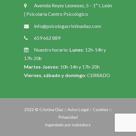
Avenida Reyes Leoneses, 5 – 1º I, León
| Psicolaria Centro Psícológico
info@psicologacristinadiaz.com
659 662 889
Nuestro horario:
Lunes
: 12h-14h y
17h-20h
Martes-Jueves
: 10h-14h y 17h-20h
Viernes, sábado y domingo
: CERRADO
2022 © Cristina Díaz ::
Aviso Legal
::
Cookies
::
Privacidad
ingeniado por
nubedocs