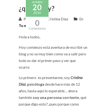
octubre
20
¿quién soy?
2016
Publicado por Cristina Díaz
En
0
Tu mejor tú
Comentarios
Hola a todos,
Hoy comienzo está aventura de escribir un
blog y no se muy bien como va a salir pero
todo es dar el primer paso y ver que
ocurre.
Lo primero es presentarme, soy
Cristina
Díaz
,
psicóloga
desde hace más de 12
años, hasta aquí lo esperable… ahora
también
soy una persona corriente
, qué
porque digo esto?, pues porque como