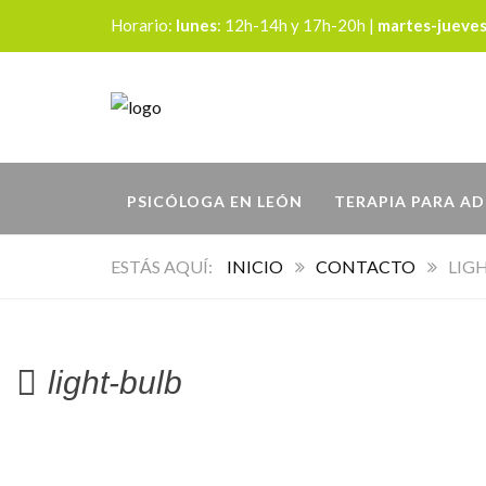
Horario:
lunes
: 12h-14h y 17h-20h |
martes-jueve
PSICÓLOGA EN LEÓN
TERAPIA PARA A
INICIO
CONTACTO
LIG
light-bulb