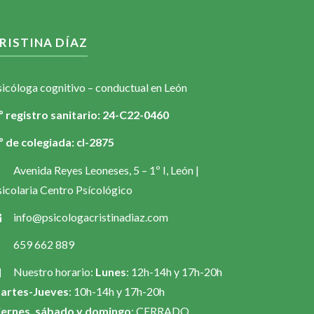
RISTINA DÍAZ
sicóloga cognitivo – conductual en León
º registro sanitario: 24-C22-0460
º de colegiada: cl-2875
Avenida Reyes Leoneses, 5 – 1º I, León |
icolaria Centro Psícológico
info@psicologacristinadiaz.com
659 662 889
Nuestro horario:
Lunes
: 12h-14h y 17h-20h
artes-Jueves
: 10h-14h y 17h-20h
iernes, sábado y domingo
: CERRADO