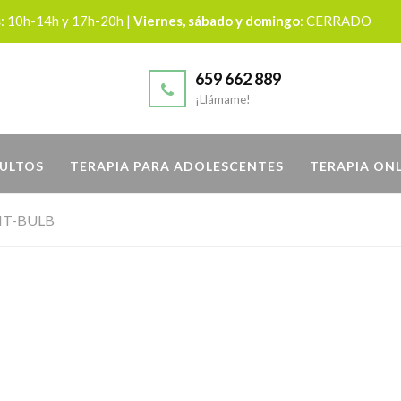
s
: 10h-14h y 17h-20h |
Viernes, sábado y domingo
: CERRADO
659 662 889
¡Llámame!
DULTOS
TERAPIA PARA ADOLESCENTES
TERAPIA ON
HT-BULB