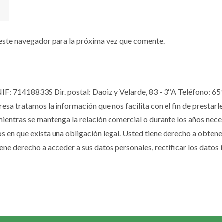
este navegador para la próxima vez que comente.
NIF: 71418833S Dir. postal: Daoiz y Velarde, 83 - 3ºA Teléfono: 
 tratamos la información que nos facilita con el fin de prestarles e
ntras se mantenga la relación comercial o durante los años necesa
os en que exista una obligación legal. Usted tiene derecho a obten
ne derecho a acceder a sus datos personales, rectificar los datos 