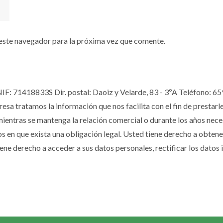
este navegador para la próxima vez que comente.
NIF: 71418833S Dir. postal: Daoiz y Velarde, 83 - 3ºA Teléfono: 
 tratamos la información que nos facilita con el fin de prestarles e
ntras se mantenga la relación comercial o durante los años necesa
os en que exista una obligación legal. Usted tiene derecho a obten
ne derecho a acceder a sus datos personales, rectificar los datos 