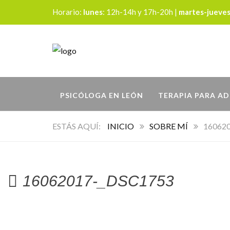
Horario:
lunes
: 12h-14h y 17h-20h |
martes-jueve
PSICÓLOGA EN LEÓN
TERAPIA PARA A
INICIO
SOBRE MÍ
16062
16062017-_DSC1753