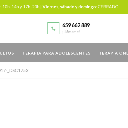
s
: 10h-14h y 17h-20h |
Viernes, sábado y domingo
: CERRADO
659 662 889
¡Llámame!
DULTOS
TERAPIA PARA ADOLESCENTES
TERAPIA ON
017-_DSC1753