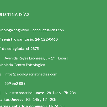
RISTINA DÍAZ
sicóloga cognitivo – conductual en León
º registro sanitario: 24-C22-0460
º de colegiada: cl-2875
Avenida Reyes Leoneses, 5 – 1º I, León |
icolaria Centro Psícológico
info@psicologacristinadiaz.com
659 662 889
Nuestro horario:
Lunes
: 12h-14h y 17h-20h
artes-Jueves
: 10h-14h y 17h-20h
iernes, sábado y domingo
: CERRADO