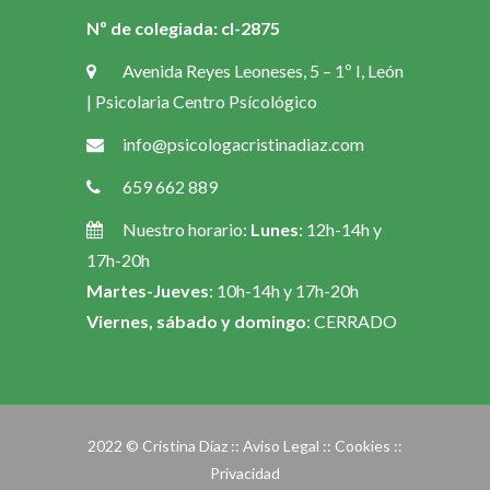
Nº de colegiada: cl-2875
Avenida Reyes Leoneses, 5 – 1º I, León
| Psicolaria Centro Psícológico
info@psicologacristinadiaz.com
659 662 889
Nuestro horario:
Lunes
: 12h-14h y
17h-20h
Martes-Jueves
: 10h-14h y 17h-20h
Viernes, sábado y domingo
: CERRADO
2022 © Cristina Díaz ::
Aviso Legal
::
Cookies
::
Privacidad