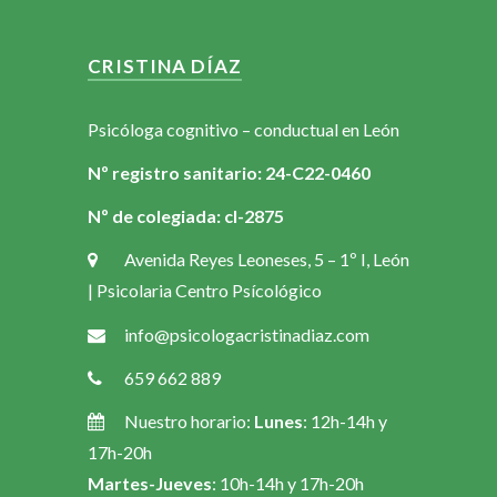
CRISTINA DÍAZ
Psicóloga cognitivo – conductual en León
Nº registro sanitario: 24-C22-0460
Nº de colegiada: cl-2875
Avenida Reyes Leoneses, 5 – 1º I, León
| Psicolaria Centro Psícológico
info@psicologacristinadiaz.com
659 662 889
Nuestro horario:
Lunes
: 12h-14h y
17h-20h
Martes-Jueves
: 10h-14h y 17h-20h